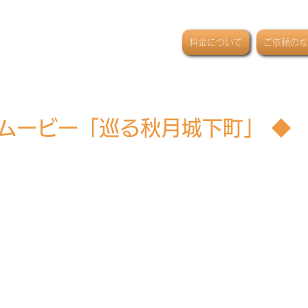
、
プロモーションから記録ま
料金について
ご依頼のな
ルで、人の心に届くクオリテ
制作いたします。
介ムービー「巡る秋月城下町」 ◆