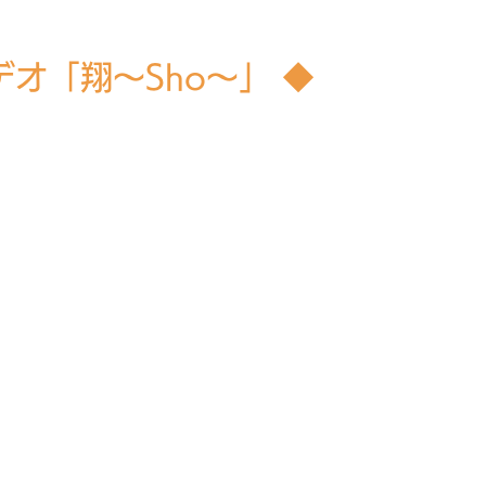
オ「翔〜Sho〜」 ◆