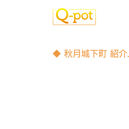
福岡県を拠点に
で
幅広いジャン
ィの高い動画を
◆ 秋月城下町 紹